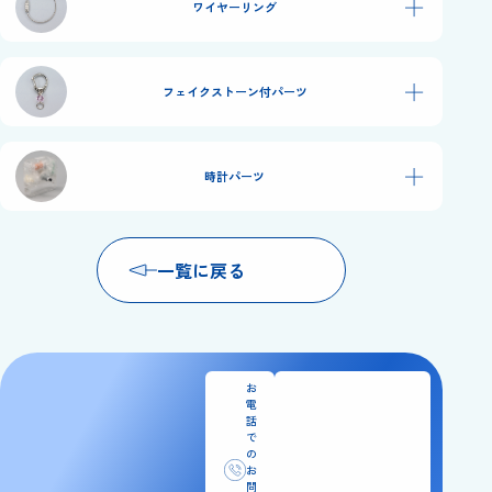
＋
ワイヤーリング
＋
フェイクストーン付パーツ
＋
時計パーツ
一覧に戻る
お
電
話
で
の
お
問