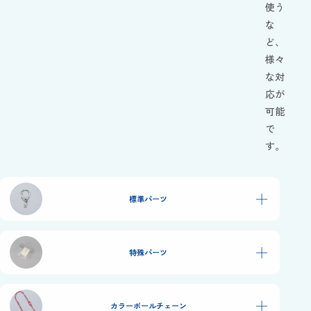
使う
な
ど、
様々
な対
応が
可能
で
す。
＋
標準パーツ
＋
特殊パーツ
＋
カラーボールチェーン