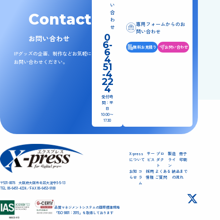
い
合
C
o
n
t
a
c
t
わ
専用フォームからの
お
せ
問い合わせ
0
お問い合わせ
6-
無料お見積り
お問い合わせ
6
IPグッズの企画、制作などお気軽に
4
お問い合わせください。
51
-4
22
4
受付時
間：平
日
10:00〜
17:30
X-press
サー
プロ
製造
冊子
について
ビス
ダク
ライ
印刷
ト
ン
お知
コ
採用
よくある
納品まで
らせ
ラ
情報
ご質問
の流れ
〒531-0076 大阪府大阪市北区大淀中3-5-13
ム
TEL 06-6451-4224／FAX 06-6453-9100
品質マネジメントシステムの国際標準規格
「ISO 9001：2015」を取得しております