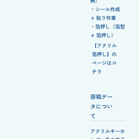
紙）
・シール作成
+ 貼り作業
・箔押し（箔型
+ 箔押し）
【アクリル
箔押し】の
ページはコ
チラ
原稿デー
タについ
て
アクリルキーホ