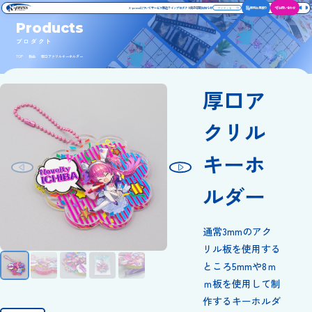
X-pressについて
サービス
製造ライン
プロダクト
冊子印刷
お知らせ
無料お見積り
お問い合わせ
P
r
o
d
u
c
t
s
プロダクト
TOP
製品
厚口アクリルキーホルダー
厚口ア
クリル
キーホ
ルダー
通常3mmのアク
リル板を使用する
ところ5mmや8ｍ
ｍ板を使用して制
作するキーホルダ