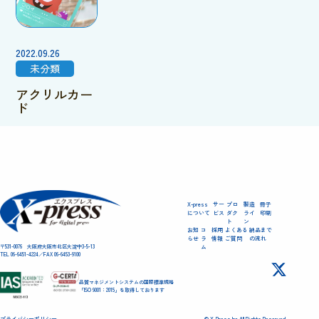
2022.09.26
未分類
アクリルカー
ド
1
2
…
6
X-press
サー
プロ
製造
冊子
について
ビス
ダク
ライ
印刷
ト
ン
お知
コ
採用
よくある
納品まで
らせ
ラ
情報
ご質問
の流れ
〒531-0076 大阪府大阪市北区大淀中3-5-13
ム
TEL 06-6451-4224／FAX 06-6453-9100
品質マネジメントシステムの国際標準規格
「ISO 9001：2015」を取得しております
プライバシーポリシー
© X-Press.Inc All Rights Reserved.