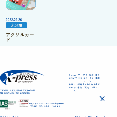
2022.09.26
未分類
アクリルカー
ド
1
2
…
6
X-press
サー
プロ
製造
冊子
について
ビス
ダク
ライ
印刷
ト
ン
お知
コ
採用
よくある
納品まで
らせ
ラ
情報
ご質問
の流れ
〒531-0076 大阪府大阪市北区大淀中3-5-13
ム
TEL 06-6451-4224／FAX 06-6453-9100
品質マネジメントシステムの国際標準規格
「ISO 9001：2015」を取得しております
プライバシーポリシー
© X-Press.Inc All Rights Reserved.